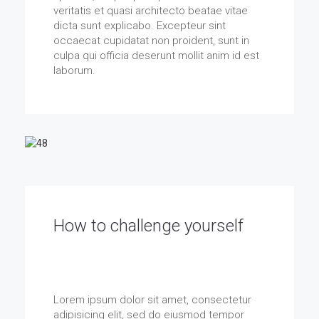
veritatis et quasi architecto beatae vitae
dicta sunt explicabo. Excepteur sint
occaecat cupidatat non proident, sunt in
culpa qui officia deserunt mollit anim id est
laborum.
How to challenge yourself
Think basics, think Ark. Designing like a pro,
Ark ups the style ante with its simple basics.
Lorem ipsum dolor sit amet, consectetur
adipisicing elit, sed do eiusmod tempor