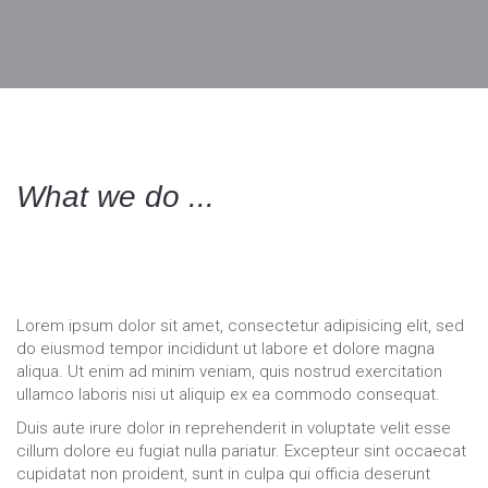
What we do ...
We create experiences that transform brands,
grow businesses and make people’s lives better.
Lorem ipsum dolor sit amet, consectetur adipisicing elit, sed
do eiusmod tempor incididunt ut labore et dolore magna
aliqua. Ut enim ad minim veniam, quis nostrud exercitation
ullamco laboris nisi ut aliquip ex ea commodo consequat.
Duis aute irure dolor in reprehenderit in voluptate velit esse
cillum dolore eu fugiat nulla pariatur. Excepteur sint occaecat
cupidatat non proident, sunt in culpa qui officia deserunt