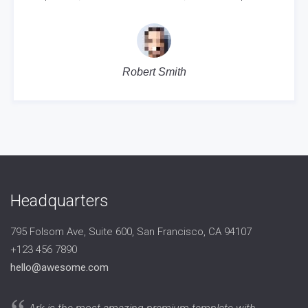
Robert Smith
Headquarters
795 Folsom Ave, Suite 600, San Francisco, CA 94107
+123 456 7890
hello@awesome.com