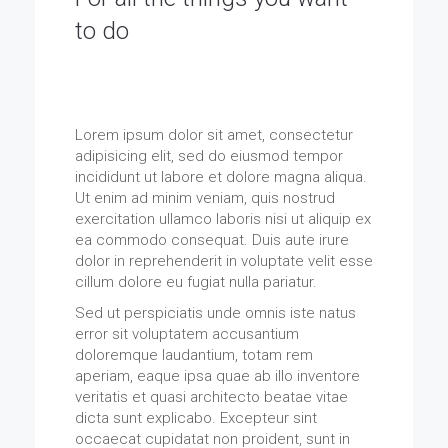
to do
It's the time to bring out the basics and let Ark
do all the talking and working.
Lorem ipsum dolor sit amet, consectetur
adipisicing elit, sed do eiusmod tempor
incididunt ut labore et dolore magna aliqua.
Ut enim ad minim veniam, quis nostrud
exercitation ullamco laboris nisi ut aliquip ex
ea commodo consequat. Duis aute irure
dolor in reprehenderit in voluptate velit esse
cillum dolore eu fugiat nulla pariatur.
Sed ut perspiciatis unde omnis iste natus
error sit voluptatem accusantium
doloremque laudantium, totam rem
aperiam, eaque ipsa quae ab illo inventore
veritatis et quasi architecto beatae vitae
dicta sunt explicabo. Excepteur sint
occaecat cupidatat non proident, sunt in