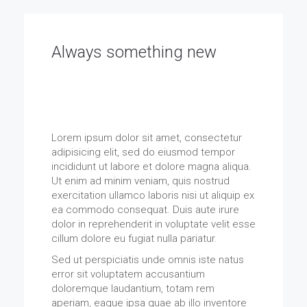
Always something new
Have we mentioned that we love stylish,
smart and elegant design? Here's our
features to have look at.
Lorem ipsum dolor sit amet, consectetur
adipisicing elit, sed do eiusmod tempor
incididunt ut labore et dolore magna aliqua.
Ut enim ad minim veniam, quis nostrud
exercitation ullamco laboris nisi ut aliquip ex
ea commodo consequat. Duis aute irure
dolor in reprehenderit in voluptate velit esse
cillum dolore eu fugiat nulla pariatur.
Sed ut perspiciatis unde omnis iste natus
error sit voluptatem accusantium
doloremque laudantium, totam rem
aperiam, eaque ipsa quae ab illo inventore